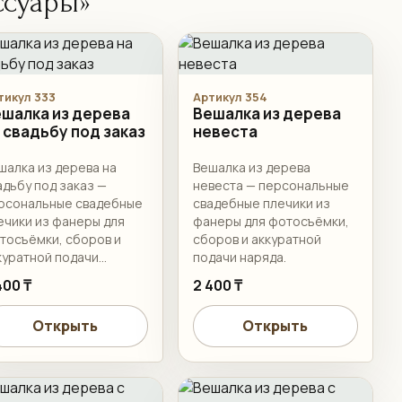
ссуары»
тикул 333
Артикул 354
шалка из дерева
Вешалка из дерева
 свадьбу под заказ
невеста
шалка из дерева на
Вешалка из дерева
адьбу под заказ —
невеста — персональные
рсональные свадебные
свадебные плечики из
ечики из фанеры для
фанеры для фотосъёмки,
тосъёмки, сборов и
сборов и аккуратной
куратной подачи
подачи наряда.
ряда.
400 ₸
2 400 ₸
Открыть
Открыть