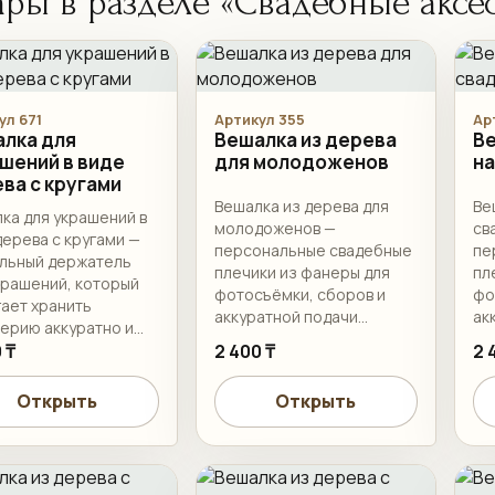
ары в разделе «Свадебные аксе
ул 671
Артикул 355
Ар
лка для
Вешалка из дерева
Ве
шений в виде
для молодоженов
на
ва с кругами
Вешалка из дерева для
Ве
ка для украшений в
молодоженов —
св
дерева с кругами —
персональные свадебные
пе
льный держатель
плечики из фанеры для
пл
крашений, который
фотосъёмки, сборов и
фо
ает хранить
аккуратной подачи
ак
ерию аккуратно и
наряда.
на
во показывать её в
 ₸
2 400 ₸
2 
ьере.
Открыть
Открыть