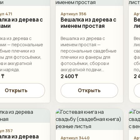
ул 471
Артикул 356
Ар
лка из дерева с
Вешалка из дерева с
Ве
нами
именем простая
л
ка из дерева с
Вешалка из дерева с
Ве
ми — персональные
именем простая —
ли
бные плечики из
персональные свадебные
св
ы для фотосъёмки,
плечики из фанеры для
фа
в и аккуратной
фотосъёмки, сборов и
сб
и наряда.
аккуратной подачи
по
 ₸
наряда.
2 400 ₸
2 
Открыть
Открыть
ул 357
лка из дерева
Артикул 3440
Ар