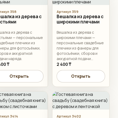
тикул 358
Артикул 359
шалка из дерева с
Вешалка из дерева с
истьями
широкими плечами
шалка из дерева с
Вешалка из дерева с
стьями — персональные
широкими плечами —
адебные плечики из
персональные свадебные
неры для фотосъёмки,
плечики из фанеры для
оров и аккуратной
фотосъёмки, сборов и
дачи наряда.
аккуратной подачи
400 ₸
наряда.
2 400 ₸
Открыть
Открыть
тикул 3414
Артикул 3402