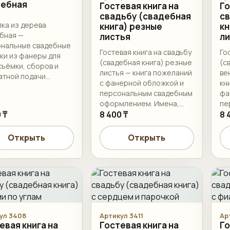
дебная
Гостевая книга на
Го
свадьбу (свадебная
св
ка из дерева
книга) резные
кн
бная —
листья
л
нальные свадебные
Гостевая книга на свадьбу
Го
ки из фанеры для
(свадебная книга) резные
(с
ъёмки, сборов и
листья — книга пожеланий
ве
атной подачи
с фанерной обложкой и
кн
а.
персональным свадебным
фа
оформлением. Имена,
пе
 ₸
дата, формат и
8 400 ₸
оф
8 
комплектацию листами
да
согласуем перед
ко
Открыть
Открыть
изготовлением.
со
из
ул 3408
Артикул 3411
Ар
евая книга на
Гостевая книга на
Го