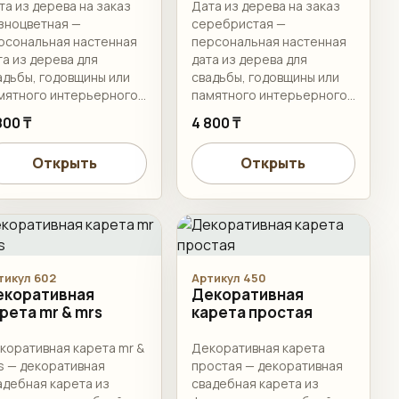
та из дерева на заказ
Дата из дерева на заказ
зноцветная —
серебристая —
рсональная настенная
персональная настенная
та из дерева для
дата из дерева для
адьбы, годовщины или
свадьбы, годовщины или
мятного интерьерного
памятного интерьерного
ормления.
оформления.
800 ₸
4 800 ₸
Открыть
Открыть
тикул 602
Артикул 450
екоративная
Декоративная
рета mr & mrs
карета простая
коративная карета mr &
Декоративная карета
s — декоративная
простая — декоративная
адебная карета из
свадебная карета из