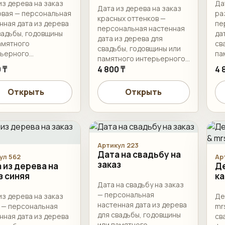
из дерева на заказ
Да
Дата из дерева на заказ
вая — персональная
ра
красных оттенков —
нная дата из дерева
пе
персональная настенная
вадьбы, годовщины
да
дата из дерева для
амятного
св
свадьбы, годовщины или
рьерного
па
памятного интерьерного
мления.
оф
 ₸
оформления.
4 800 ₸
4 
Открыть
Открыть
Артикул 223
Дата на свадьбу на
ул 562
Ар
заказ
 из дерева на
Д
з синяя
ка
Дата на свадьбу на заказ
— персональная
из дерева на заказ
Де
настенная дата из дерева
 — персональная
mr
для свадьбы, годовщины
нная дата из дерева
св
или памятного