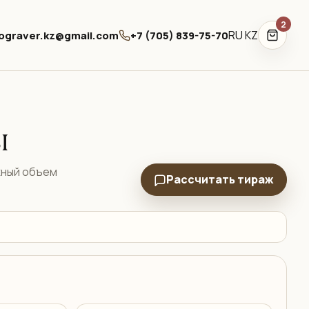
2
RU
KZ
ograver.kz@gmail.com
+7 (705) 839-75-70
ы
жный объем
Рассчитать тираж