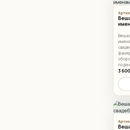
Артик
Веша
име
Вешал
имена
сваде
фанер
сборо
подач
3 600
Артик
Веша