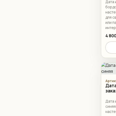
Дата 
бордо
насте
для с
или п
инте
офор
4 800
Артик
Дата
зака
Дата 
синяя
насте