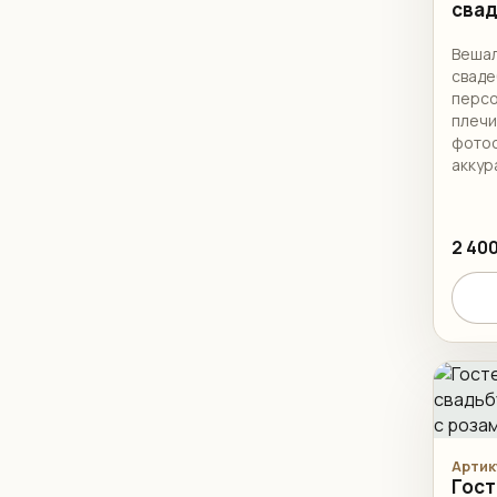
сва
Вешал
сваде
персо
плечи
фотос
аккур
наряд
2 400
Артик
Гост