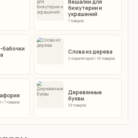
Вешалки для
бижутерии и
украшений
7 товаров
и-бабочки
Слова из дерева
ва
2 подкатегорий / 45 товаров
Деревянные
афория
буквы
 / 7 товаров
33 товаров