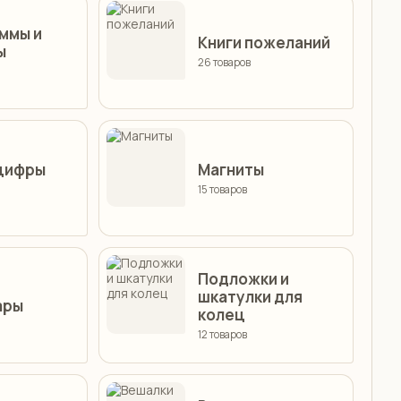
ммы и
Книги пожеланий
ы
26 товаров
 цифры
Магниты
15 товаров
Подложки и
шкатулки для
ары
колец
12 товаров