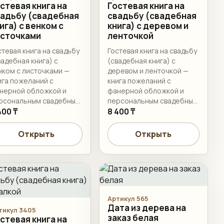
стевая книга на
Гостевая книга на
адьбу (свадебная
свадьбу (свадебная
ига) с венком с
книга) с деревом и
источками
ленточкой
стевая книга на свадьбу
Гостевая книга на свадьбу
вадебная книга) с
(свадебная книга) с
нком с листочками —
деревом и ленточкой —
ига пожеланий с
книга пожеланий с
нерной обложкой и
фанерной обложкой и
рсональным свадебным
персональным свадебным
ормлением. Имена,
400 ₸
оформлением. Имена,
8 400 ₸
та, формат и
дата, формат и
мплектацию листами
комплектацию листами
Открыть
Открыть
гласуем перед
согласуем перед
готовлением.
изготовлением.
Артикул 565
Дата из дерева на
тикул 3405
заказ белая
стевая книга на