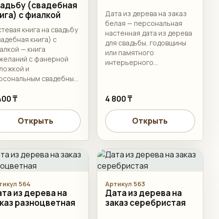
адьбу (свадебная
Дата из дерева на заказ
ига) с фиалкой
белая — персональная
стевая книга на свадьбу
настенная дата из дерева
вадебная книга) с
для свадьбы, годовщины
алкой — книга
или памятного
желаний с фанерной
интерьерного
ложкой и
оформления.
рсональным свадебным
ормлением. Имена,
та, формат и
400 ₸
4 800 ₸
мплектацию листами
гласуем перед
Открыть
Открыть
готовлением.
тикул 564
Артикул 563
та из дерева на
Дата из дерева на
каз разноцветная
заказ серебристая