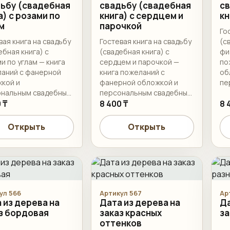
ьбу (свадебная
свадьбу (свадебная
св
а) с розами по
книга) с сердцем и
кн
м
парочкой
Го
вая книга на свадьбу
Гостевая книга на свадьбу
(с
ебная книга) с
(свадебная книга) с
фи
и по углам — книга
сердцем и парочкой —
по
аний с фанерной
книга пожеланий с
об
кой и
фанерной обложкой и
пе
ональным свадебным
персональным свадебным
оф
лением. Имена,
 ₸
оформлением. Имена,
8 400 ₸
да
8 
 формат и
дата, формат и
ко
ектацию листами
комплектацию листами
со
Открыть
Открыть
суем перед
согласуем перед
из
овлением.
изготовлением.
ул 566
Артикул 567
Ар
 из дерева на
Дата из дерева на
Да
з бордовая
заказ красных
за
оттенков