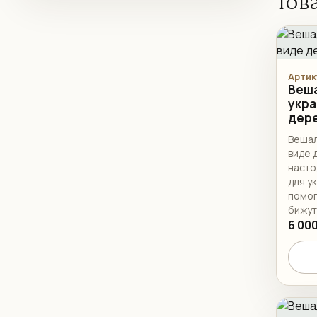
Тов
Артик
Веша
укра
дере
Вешал
виде 
насто
для у
помог
бижут
краси
6 000
интер