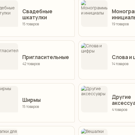
Свадебные
Моногра
шкатулки
инициал
15 товаров
19 товаров
Пригласительные
Слова и
42 товаров
14 товаров
Другие
Ширмы
аксессу
15 товаров
4 товаров