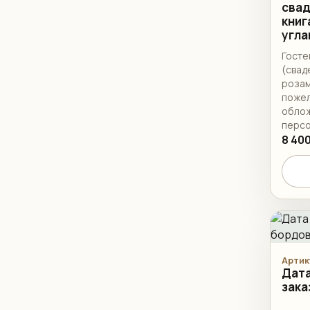
свад
книг
угла
Госте
(свад
розам
пожел
облож
перс
оформ
8 400
дата,
компл
согла
изгот
Артик
Дата
зака