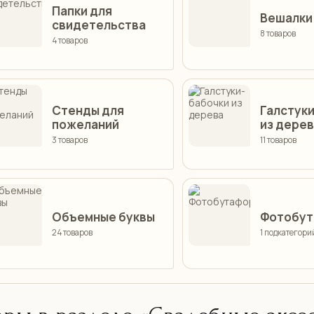
Папки для
Вешалки
свидетельства
8 товаров
4 товаров
Стенды для
Галстук
пожеланий
из дере
3 товаров
11 товаров
Объемные буквы
Фотобут
24 товаров
1 подкатегорий