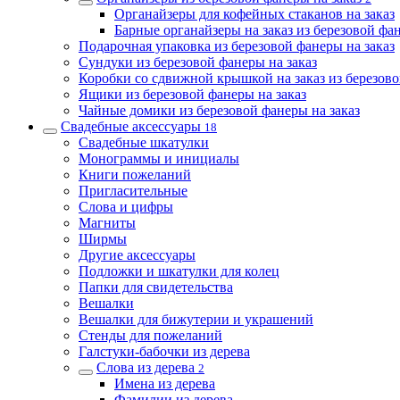
Органайзеры для кофейных стаканов на заказ
Барные органайзеры на заказ из березовой фа
Подарочная упаковка из березовой фанеры на заказ
Сундуки из березовой фанеры на заказ
Коробки со сдвижной крышкой на заказ из березов
Ящики из березовой фанеры на заказ
Чайные домики из березовой фанеры на заказ
Свадебные аксессуары
18
Свадебные шкатулки
Монограммы и инициалы
Книги пожеланий
Пригласительные
Слова и цифры
Магниты
Ширмы
Другие аксессуары
Подложки и шкатулки для колец
Папки для свидетельства
Вешалки
Вешалки для бижутерии и украшений
Стенды для пожеланий
Галстуки-бабочки из дерева
Слова из дерева
2
Имена из дерева
Фамилии из дерева