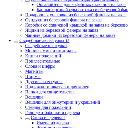
Органайзеры для кофейных стаканов на заказ
Барные органайзеры на заказ из березовой фа
Подарочная упаковка из березовой фанеры на заказ
Сундуки из березовой фанеры на заказ
Коробки со сдвижной крышкой на заказ из березов
Ящики из березовой фанеры на заказ
Чайные домики из березовой фанеры на заказ
Свадебные аксессуары
18
Свадебные шкатулки
Монограммы и инициалы
Книги пожеланий
Пригласительные
Слова и цифры
Магниты
Ширмы
Другие аксессуары
Подложки и шкатулки для колец
Папки для свидетельства
Вешалки
Вешалки для бижутерии и украшений
Стенды для пожеланий
Галстуки-бабочки из дерева
Слова из дерева
2
Имена из дерева
Фамилии из дерева