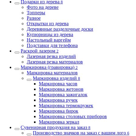
Подарки из дерева
8
Фото на дереве
Топперы
Разное
Открытки из дерева
Деревянные разделочные доски
Купюрницы из дерева
Настольный варгейм
Подставки для телефона
Раскрой лазером
2
Лазерная резка изделий
Лазерная резка материалов
Маркировка (гравировка)
2
Маркировка материалов
Маркировка изделий
8
Маркировка часов
Маркировка жетонов
Маркировка зажигалок
Маркировка ручек
Маркировка термокружек
Маркировка бирок
Маркировка столовых приборов
Маркировка зеркал
Сувенирная продукция на заказ
8
Производство значков на заказ с вашим лого
6