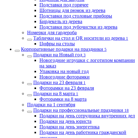
Подставки под горячее
Шотницы для рюмок из дерева
Подставки под столовые приборы
Бирдекель из дерева
Подставки под зубочистки из дерева
Номерки для гардероба
Таблички на стол и QR носители из дерева
1
Цифры на столы
Корпоративные подарки на праздники
5
Подарки на Новый год
3
Новогодние игрушки с логотипом компании
на заказ
Упаковка на новый год
Новогодние фоторамки
Подарки на 23 февраля
1
Фоторамки на 23 февраля
Подарки на 8 марта
1
Фоторамки на 8 марта
Подарки на 1 сентября
Подарки на профессиональные праздники
18
Подарки на день сотрудника внутренних дел
Подарки на день юриста
Подарки на день энергетика
Подарки на день работника гражданской
авиации