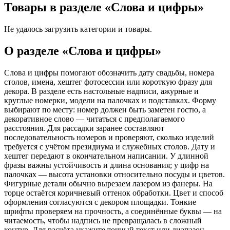
Товары в разделе «Слова и цифры»
Не удалось загрузить категории и товары.
О разделе «Слова и цифры»
Слова и цифры помогают обозначить дату свадьбы, номера
столов, имена, хештег фотосессии или короткую фразу для
декора. В разделе есть настольные надписи, ажурные и
круглые номерки, модели на палочках и подставках. Форму
выбирают по месту: номер должен быть заметен гостю, а
декоративное слово — читаться с предполагаемого
расстояния. Для рассадки заранее составляют
последовательность номеров и проверяют, сколько изделий
требуется с учётом президиума и служебных столов. Дату и
хештег передают в окончательном написании. У длинной
фразы важны устойчивость и длина основания; у цифр на
палочках — высота установки относительно посуды и цветов.
Фигурные детали обычно вырезаем лазером из фанеры. На
торце остаётся коричневый оттенок обработки. Цвет и способ
оформления согласуются с декором площадки. Тонкие
шрифты проверяем на прочность, а соединённые буквы — на
читаемость, чтобы надпись не превращалась в сложный
контур. Для расчёта укажите точный текст или диапазон