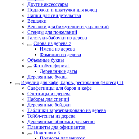
Другие аксессуары
Подложки и шкатулки для колец
Папки для свидетельства
Вешалки
Вешалки для бижутерии и украшений
Стенды для пожеланий
Галстуки-бабочки из дерева
Слова из дерева
2
Имена из дерева
Фамилии из дерева
Объемные буквы
Фотобутафория
1
Деревянные даты
Деревянные буквы
Изделия для кафе, баров, ресторанов (Horeca)
11
Салфетницы для баров и кафе
Счетницы из дерева
Наборы для специй
Деревянные бейджи
Таблички зарезервировано из дерева
Тейбл-тенты из дерева
Деревянные обложки для меню
Планшеты для официантов
Подставки
6
Подносы для закусок