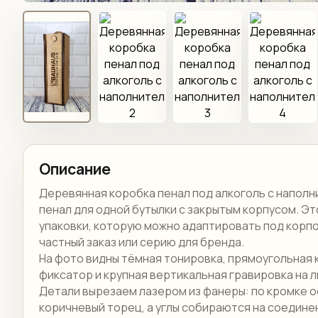
Описание
Деревянная коробка пенал под алкоголь с напол
пенал для одной бутылки с закрытым корпусом. Эт
упаковки, которую можно адаптировать под корп
частный заказ или серию для бренда.
На фото видны тёмная тонировка, прямоугольная 
фиксатор и крупная вертикальная гравировка на 
Детали вырезаем лазером из фанеры: по кромке 
коричневый торец, а углы собираются на соединен