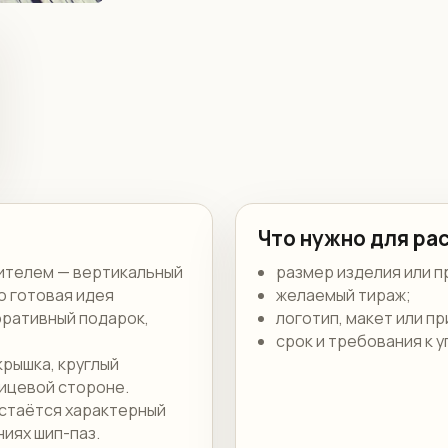
Что нужно для ра
нителем — вертикальный
размер изделия или п
о готовая идея
желаемый тираж;
оративный подарок,
логотип, макет или п
срок и требования к у
крышка, круглый
лицевой стороне.
остаётся характерный
иях шип-паз.