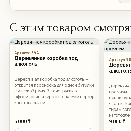
С этим товаром смотря
Артикул 594
Деревянная коробка под
Артикул 91
алкоголь
Деревян
алкогол
Деревянная коробка под алкоголь —
открытая переноска для одной бутылки
Деревянна
с высокой ручкой. Конструкцию,
премиум —
оформление и тираж согласуем перед
одной буты
изготовлением.
частью. К
тираж сог
изготовле
6 000 ₸
9 000 ₸