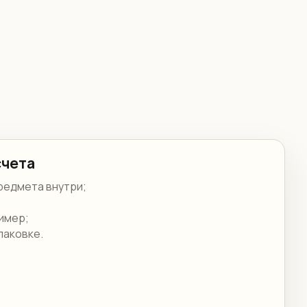
счета
редмета внутри;
ример;
паковке.