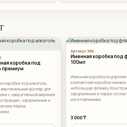
т
Артикул 386
Именная коробка под 
5
100мл
ная коробка под
ь премиум
Именная коробка под фляжк
компактная коробка-книжка
я коробка под алкоголь
небольшую фляжку. Констру
 вертикальный футляр для
оформление и тираж соглас
лки с закруглённой верхней
изготовлением.
онструкцию, оформление и
ласуем перед
нием.
3 000 ₸