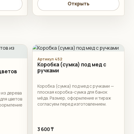
Открыть
Артикул 452
Коробка (сумка) под мед с
ручками
 цветов
Коробка (сумка) под мед с ручками —
плоская коробка-сумка для банок
 из дерева
мёда. Размер, оформление и тираж
для цветов
согласуем перед изготовлением.
оформление
3 600 ₸