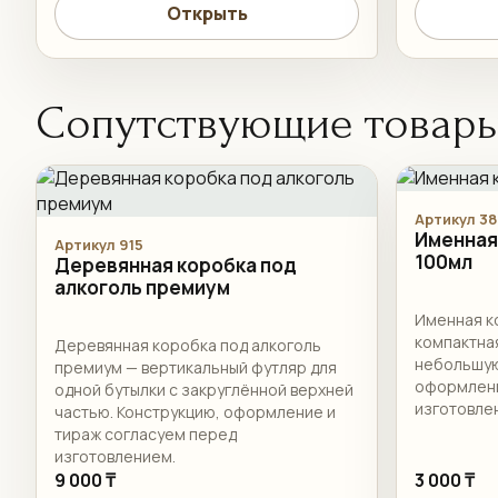
Открыть
Сопутствующие товар
Артикул 38
Именная
Артикул 915
100мл
Деревянная коробка под
алкоголь премиум
Именная к
компактна
Деревянная коробка под алкоголь
небольшую
премиум — вертикальный футляр для
оформлени
одной бутылки с закруглённой верхней
изготовле
частью. Конструкцию, оформление и
тираж согласуем перед
изготовлением.
9 000 ₸
3 000 ₸