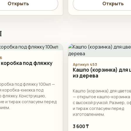
Открыть
Открыть
ы
6
 коробка под фляжку
Артикул 453
Кашпо (корзинка) для
из дерева
оробка под фляжку 100мл —
я коробка-книжка под
Кашпо (корзинка) для цветов
 фляжку. Конструкцию,
— открытое кашпо-корзинка 
е и тираж согласуем перед
с высокой ручкой. Размер, 
нием.
и тираж согласуем перед
изготовлением.
3 600 ₸