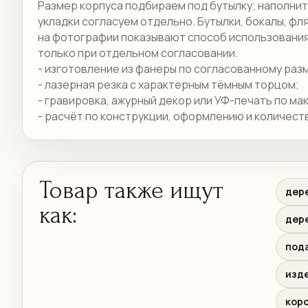
Размер корпуса подбираем под бутылку; наполнит
укладки согласуем отдельно. Бутылки, бокалы, фл
на фотографии показывают способ использования 
только при отдельном согласовании.
- изготовление из фанеры по согласованному раз
- лазерная резка с характерным тёмным торцом;
- гравировка, ажурный декор или УФ-печать по ма
- расчёт по конструкции, оформлению и количеств
Товар также ищут
дере
как:
дере
пода
изде
кор