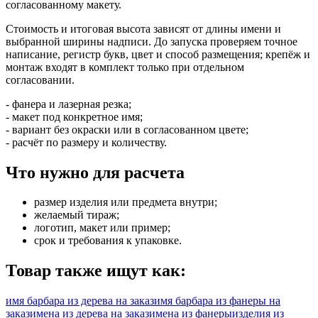
согласованному макету.
Стоимость и итоговая высота зависят от длины имени и
выбранной ширины надписи. До запуска проверяем точное
написание, регистр букв, цвет и способ размещения; крепёж и
монтаж входят в комплект только при отдельном
согласовании.
- фанера и лазерная резка;
- макет под конкретное имя;
- вариант без окраски или в согласованном цвете;
- расчёт по размеру и количеству.
Что нужно для расчета
размер изделия или предмета внутри;
желаемый тираж;
логотип, макет или пример;
срок и требования к упаковке.
Товар также ищут как:
имя барбара из дерева на заказ
имя барбара из фанеры на
заказ
имена из дерева на заказ
имена из фанеры
изделия из