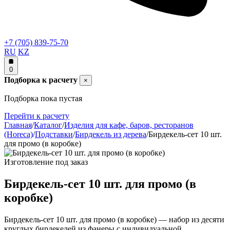
+7 (705) 839-75-70
RU
KZ
0
Подборка к расчету
×
Подборка пока пустая
Перейти к расчету
Главная
/
Каталог
/
Изделия для кафе, баров, ресторанов
(Horeca)
/
Подставки
/
Бирдекель из дерева
/
Бирдекель-сет 10 шт.
для промо (в коробке)
Изготовление под заказ
Бирдекель-сет 10 шт. для промо (в
коробке)
Бирдекель-сет 10 шт. для промо (в коробке) — набор из десяти
круглых бирдекелей из фанеры с индивидуальной