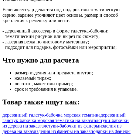
Если аксессуар делается под подарок или тематическую
серию, заранее уточняют цвет основы, размер и способ
крепления к ремешку или ленте.
- деревянный аксессуар в форме галстука-бабочки;
- тематический рисунок или вырез по сюжету;
- лазерная резка по листовому материалу;
- подходит для подарка, фотосъёмки или мероприятия;
Что нужно для расчета
размер изделия или предмета внутри;
желаемый тираж;
логотип, макет или пример;
срок и требования к упаковке.
Товар также ищут как:
деревянный галстук-бабочка морская тематика
деревянный
галстук-бабочка морская тематика на заказ
галстуки-бабочки
из дерева на заказ
галстуки-бабочки из фанеры
изделия из
дерева на заказ
изделия из фанеры на заказ
подарки из фанеры