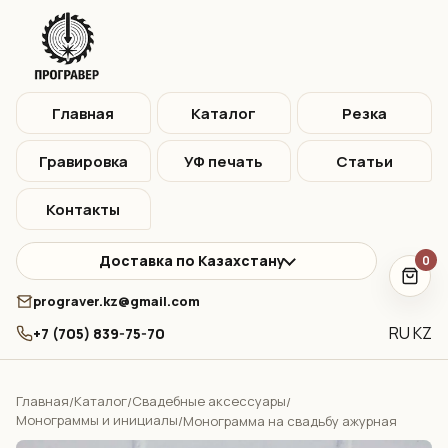
Главная
Каталог
Резка
Гравировка
УФ печать
Статьи
Контакты
Доставка по Казахстану
0
prograver.kz@gmail.com
RU
KZ
+7 (705) 839-75-70
Главная
Каталог
Свадебные аксессуары
/
/
/
Монограммы и инициалы
/
Монограмма на свадьбу ажурная