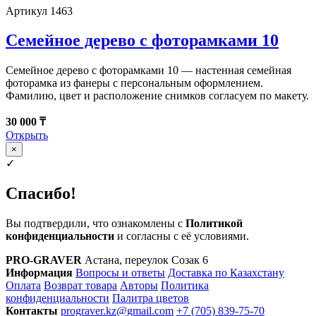
Артикул 1463
Семейное дерево с фоторамками 10
Семейное дерево с фоторамками 10 — настенная семейная
фоторамка из фанеры с персональным оформлением.
Фамилию, цвет и расположение снимков согласуем по макету.
30 000 ₸
Открыть
×
✓
Спасибо!
Вы подтвердили, что ознакомлены с
Политикой
конфиденциальности
и согласны с её условиями.
PRO-GRAVER
Астана, переулок Созак 6
Информация
Вопросы и ответы
Доставка по Казахстану
Оплата
Возврат товара
Авторы
Политика
конфиденциальности
Палитра цветов
Контакты
prograver.kz@gmail.com
+7 (705) 839-75-70