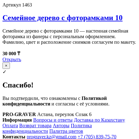
Артикул 1463
Семейное дерево с фоторамками 10
Семейное дерево с фоторамками 10 — настенная семейная
фоторамка из фанеры с персональным оформлением.
Фамилию, цвет и расположение снимков согласуем по макету.
30 000 ₸
Открыть
×
✓
Спасибо!
Вы подтвердили, что ознакомлены с
Политикой
конфиденциальности
и согласны с её условиями.
PRO-GRAVER
Астана, переулок Созак 6
Информация
Вопросы и ответы
Доставка по Казахстану
Оплата
Возврат товара
Авторы
Политика
конфиденциальности
Палитра цветов
Контакты
prograver.kz@gmail.com
+7 (705) 839-75-70