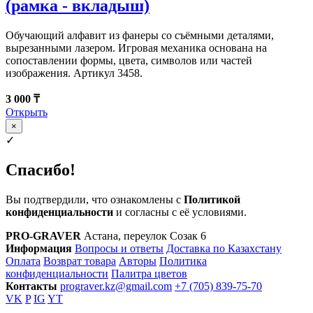
(рамка - вкладыш)
Обучающий алфавит из фанеры со съёмными деталями,
вырезанными лазером. Игровая механика основана на
сопоставлении формы, цвета, символов или частей
изображения. Артикул 3458.
3 000 ₸
Открыть
×
✓
Спасибо!
Вы подтвердили, что ознакомлены с
Политикой
конфиденциальности
и согласны с её условиями.
PRO-GRAVER
Астана, переулок Созак 6
Информация
Вопросы и ответы
Доставка по Казахстану
Оплата
Возврат товара
Авторы
Политика
конфиденциальности
Палитра цветов
Контакты
prograver.kz@gmail.com
+7 (705) 839-75-70
VK
P
IG
YT