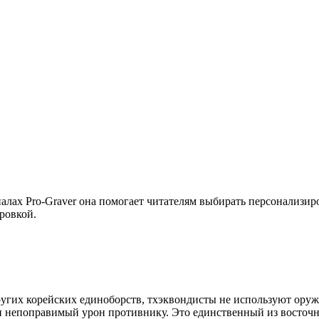
иалах Pro-Graver она помогает читателям выбирать персонализир
ировкой.
других корейских единоборств, тхэквондисты не используют оружи
ести непоправимый урон противнику. Это единственный из восто