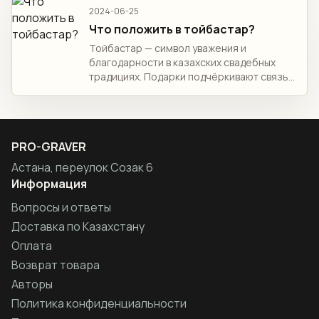
дерево – лучший выбор!
2024-06-25
Что положить в тойбастар?
Тойбастар — символ уважения и
благодарности в казахских свадебных
традициях. Подарки подчёркивают связь
между семьями и уважение к традициям.
Идеи для содержимого тойбастара:
традиционная одежда, украшения,
символика, домашние товары и
PRO-GRAVER
персонализация.
Астана, переулок Созак 6
Информация
Вопросы и ответы
Доставка по Казахстану
Оплата
Возврат товара
Авторы
Политика конфиденциальности